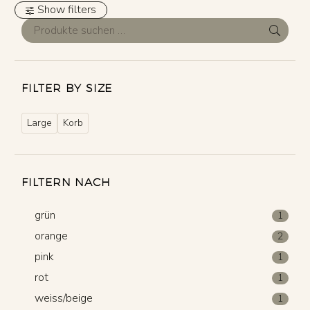
Show filters
FILTER BY SIZE
Large
Korb
FILTERN NACH
grün
1
orange
2
pink
1
rot
1
weiss/beige
1