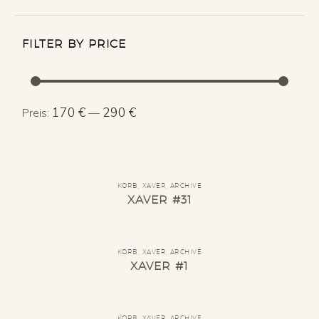
FILTER BY PRICE
Min.
Max.
170 €
290 €
Preis:
—
Preis
Preis
KORB
,
XAVER
,
ARCHIVE
XAVER #31
KORB
,
XAVER
,
ARCHIVE
XAVER #1
KORB
,
XAVER
,
ARCHIVE