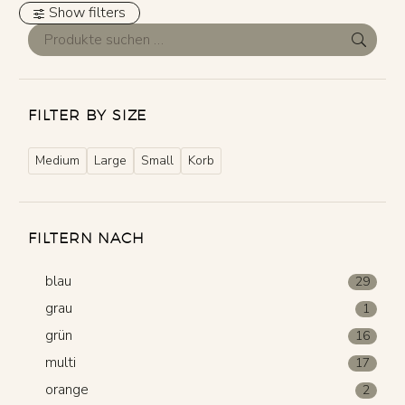
Show filters
FILTER BY SIZE
Medium
Large
Small
Korb
FILTERN NACH
blau
29
grau
1
grün
16
multi
17
orange
2