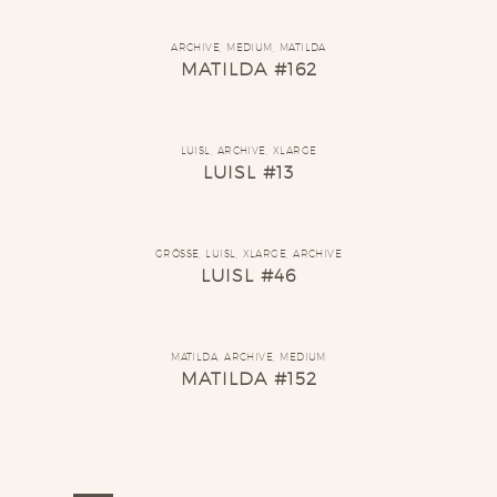
ARCHIVE
,
MEDIUM
,
MATILDA
MATILDA #162
LUISL
,
ARCHIVE
,
XLARGE
LUISL #13
GRÖSSE
,
LUISL
,
XLARGE
,
ARCHIVE
LUISL #46
MATILDA
,
ARCHIVE
,
MEDIUM
MATILDA #152