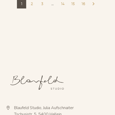
1
2
3
...
14
15
16
Blaufeld Studio, Julia Aufschnaiter


Tschusistr. 5, 5400 Hallein