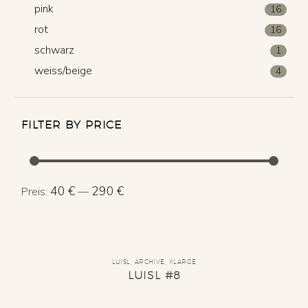
pink
16
rot
16
schwarz
1
weiss/beige
4
FILTER BY PRICE
Min.
Max.
40 €
290 €
Preis:
—
Preis
Preis
LUISL
,
ARCHIVE
,
XLARGE
LUISL #8