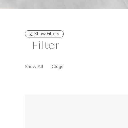
Show Filters
Filter
Show All
Clogs