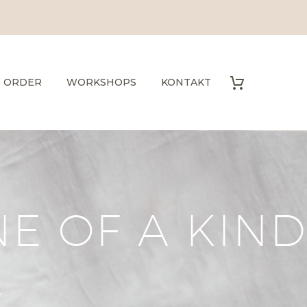
O ORDER
WORKSHOPS
KONTAKT
E OF A KIND