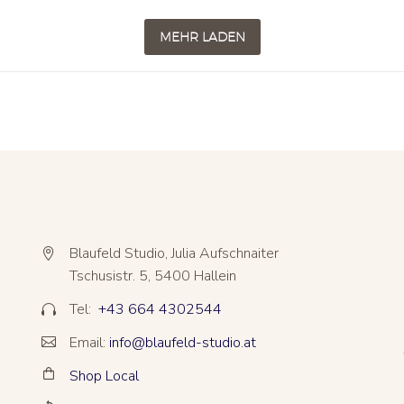
MEHR LADEN
Blaufeld Studio, Julia Aufschnaiter


Tschusistr. 5, 5400 Hallein
Tel:
+43 664 4302544


Email:
info@blaufeld-studio.at


Shop Local

