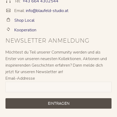
Tel:
+43 664 4302544


Email:
info@blaufeld-studio.at


Shop Local


Kooperation


NEWSLETTER ANMELDUNG
Möchtest du Teil unserer Community werden und als
Erster von unseren neuesten Kollektionen, Aktionen und
inspirierenden Geschichten erfahren? Dann melde dich
jetzt für unseren Newsletter an!
Email-Addresse
EINTRAGEN