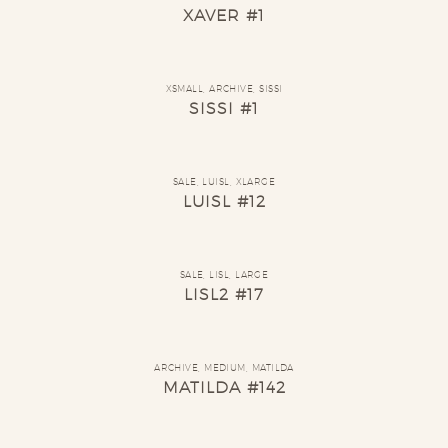
XAVER #1
XSMALL
,
ARCHIVE
,
SISSI
SISSI #1
SALE
,
LUISL
,
XLARGE
LUISL #12
SALE
,
LISL
,
LARGE
LISL2 #17
ARCHIVE
,
MEDIUM
,
MATILDA
MATILDA #142