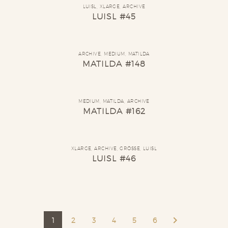
LUISL
,
XLARGE
,
ARCHIVE
LUISL #45
ARCHIVE
,
MEDIUM
,
MATILDA
MATILDA #148
MEDIUM
,
MATILDA
,
ARCHIVE
MATILDA #162
XLARGE
,
ARCHIVE
,
GRÖSSE
,
LUISL
LUISL #46
1
2
3
4
5
6