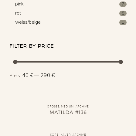
pink
7
rot
8
weiss/beige
1
FILTER BY PRICE
Min.
Max.
40 €
290 €
Preis:
—
Preis
Preis
GRÖSSE
,
MEDIUM
,
ARCHIVE
MATILDA #136
KORB
,
XAVER
,
ARCHIVE