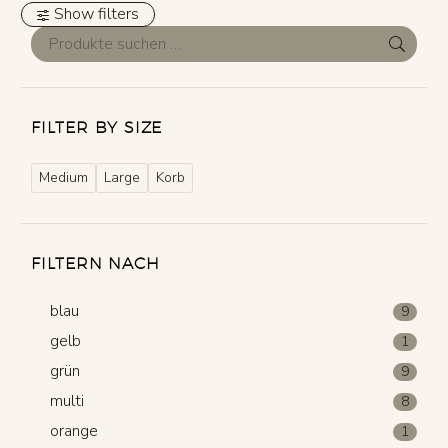
Show filters
FILTER BY SIZE
Medium
Large
Korb
FILTERN NACH
blau
9
gelb
1
grün
9
multi
8
orange
1