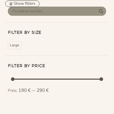
Show filters
FILTER BY SIZE
Large
FILTER BY PRICE
Min.
Max.
190 €
290 €
Preis:
—
Preis
Preis