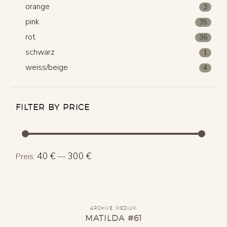
orange
3
pink
35
rot
36
schwarz
1
weiss/beige
4
FILTER BY PRICE
Min.
Max.
40 €
300 €
Preis:
—
Preis
Preis
ARCHIVE
,
MEDIUM
MATILDA #61