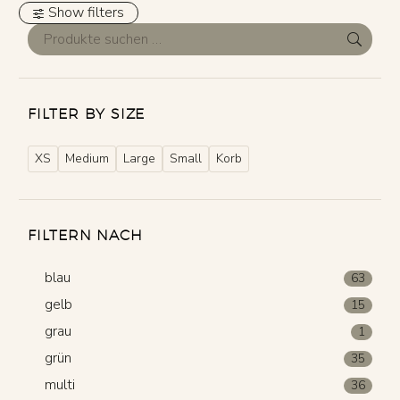
Show filters
FILTER BY SIZE
XS
Medium
Large
Small
Korb
FILTERN NACH
blau
63
gelb
15
grau
1
grün
35
multi
36