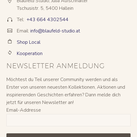
Blaufeld Studio, Julia Aufschnaiter


Tschusistr. 5, 5400 Hallein
Tel:
+43 664 4302544


Email:
info@blaufeld-studio.at


Shop Local


Kooperation


NEWSLETTER ANMELDUNG
Möchtest du Teil unserer Community werden und als
Erster von unseren neuesten Kollektionen, Aktionen und
inspirierenden Geschichten erfahren? Dann melde dich
jetzt für unseren Newsletter an!
Email-Addresse