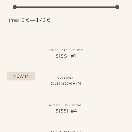
Min.
Max.
0 €
170 €
Preis:
—
Preis
Preis
XSMALL
,
ARCHIVE
,
SISSI
SISSI #1
NEW IN
GUTSCHEIN
GUTSCHEIN
ARCHIVE
,
SISSI
,
XSMALL
SISSI #4