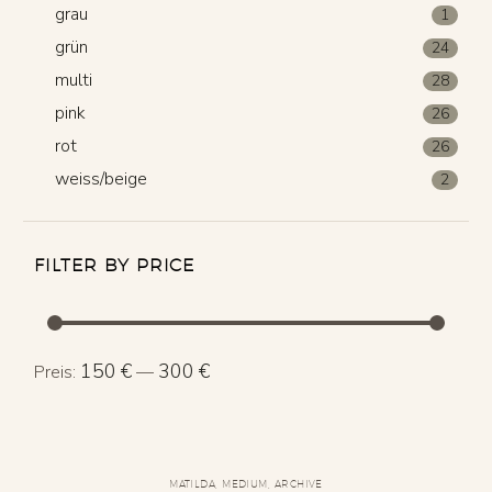
grau
1
grün
24
multi
28
pink
26
rot
26
weiss/beige
2
FILTER BY PRICE
Min.
Max.
150 €
300 €
Preis:
—
Preis
Preis
MATILDA
,
MEDIUM
,
ARCHIVE