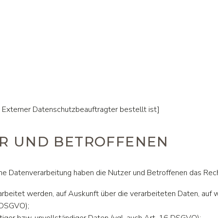
 Externer Datenschutzbeauftragter bestellt ist]
ZER UND BETROFFENEN
ene Datenverarbeitung haben die Nutzer und Betroffenen das Rec
arbeitet werden, auf Auskunft über die verarbeiteten Daten, auf 
5 DSGVO);
htiger bzw. unvollständiger Daten (vgl. auch Art. 16 DSGVO);