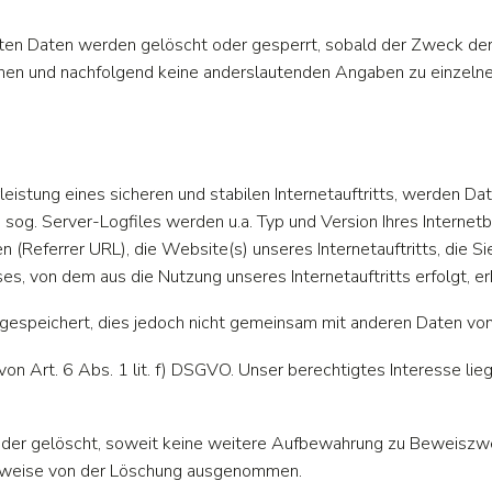
iteten Daten werden gelöscht oder gesperrt, sobald der Zweck der
en und nachfolgend keine anderslautenden Angaben zu einzeln
istung eines sicheren und stabilen Internetauftritts, werden Dat
sog. Server-Logfiles werden u.a. Typ und Version Ihres Internet
n (Referrer URL), die Website(s) unseres Internetauftritts, die 
es, von dem aus die Nutzung unseres Internetauftritts erfolgt, e
speichert, dies jedoch nicht gemeinsam mit anderen Daten von
n Art. 6 Abs. 1 lit. f) DSGVO. Unser berechtigtes Interesse liegt 
er gelöscht, soweit keine weitere Aufbewahrung zu Beweiszwecke
teilweise von der Löschung ausgenommen.