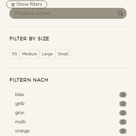
Show filters
FILTER BY SIZE
XS
Medium
Large
Small
FILTERN NACH
blau
3
gelb
2
grün
1
multi
1
orange
1