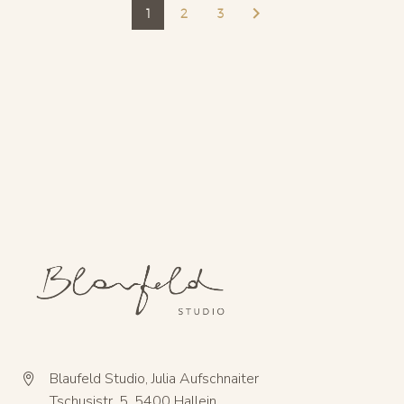
1
2
3
Blaufeld Studio, Julia Aufschnaiter


Tschusistr. 5, 5400 Hallein