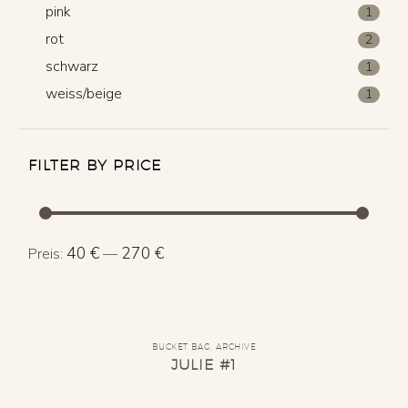
pink
1
rot
2
schwarz
1
weiss/beige
1
FILTER BY PRICE
Min.
Max.
40 €
270 €
Preis:
—
Preis
Preis
BUCKET BAG
,
ARCHIVE
JULIE #1