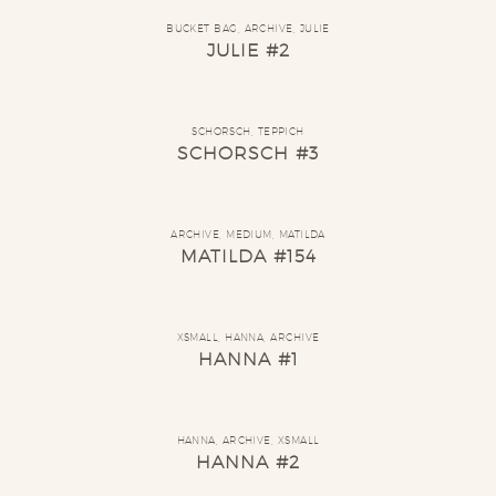
BUCKET BAG
,
ARCHIVE
,
JULIE
JULIE #2
SCHORSCH
,
TEPPICH
SCHORSCH #3
ARCHIVE
,
MEDIUM
,
MATILDA
MATILDA #154
XSMALL
,
HANNA
,
ARCHIVE
HANNA #1
HANNA
,
ARCHIVE
,
XSMALL
HANNA #2