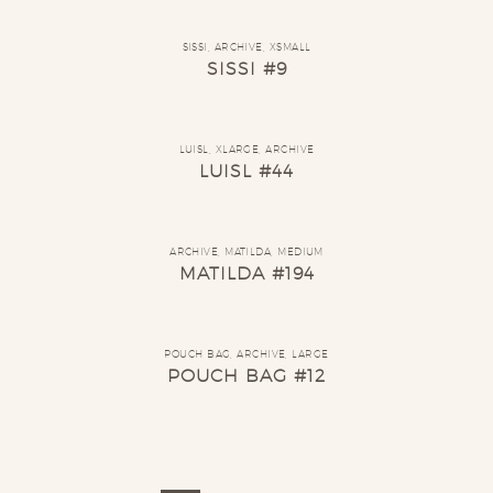
SISSI
,
ARCHIVE
,
XSMALL
SISSI #9
LUISL
,
XLARGE
,
ARCHIVE
LUISL #44
ARCHIVE
,
MATILDA
,
MEDIUM
MATILDA #194
POUCH BAG
,
ARCHIVE
,
LARGE
POUCH BAG #12