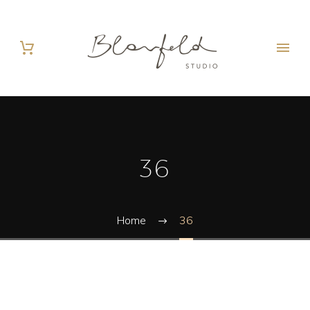
36
Home
36