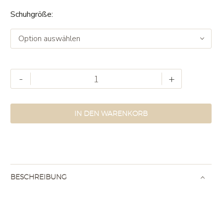
Schuhgröße
Option auswählen
Clog
-
+
Maria
Blau
Menge
IN DEN WARENKORB
BESCHREIBUNG