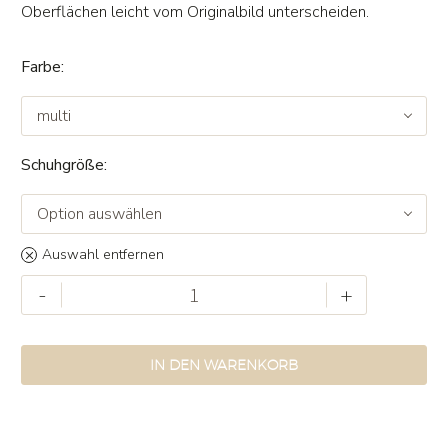
Oberflächen leicht vom Originalbild unterscheiden.
Farbe
multi
Schuhgröße
Option auswählen
Auswahl entfernen
Clog
-
+
Hilde
multi
Menge
IN DEN WARENKORB