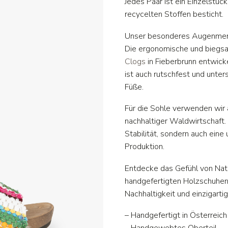
Jedes Paar ist ein Einzelstü
recycelten Stoffen besticht.
Unser besonderes Augenmerk l
Die ergonomische und biegsa
Clogs
in Fieberbrunn entwicke
ist auch rutschfest und unte
Füße.
Für die Sohle verwenden wir 
nachhaltiger Waldwirtschaft. 
Stabilität, sondern auch ei
Produktion.
Entdecke das Gefühl von Natu
handgefertigten Holzschuhen –
Nachhaltigkeit und einzigarti
– Handgefertigt in Österreich