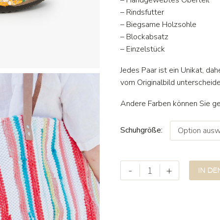
– Handgewebtes Oberteil
– Rindsfutter
– Biegsame Holzsohle
– Blockabsatz
– Einzelstück
Jedes Paar ist ein Unikat, da
vom Originalbild unterscheide
Andere Farben können Sie g
Schuhgröße
Option ausw
Clog
-
+
IN D
Julia
multi
3
Menge