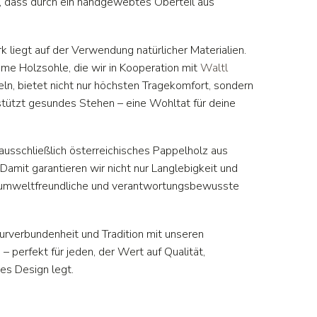
ck, dass durch ein handgewebtes Oberteil aus
iegt auf der Verwendung natürlicher Materialien.
me Holzsohle, die wir in Kooperation mit
Waltl
ln, bietet nicht nur höchsten Tragekomfort, sondern
rstützt gesundes Stehen – eine Wohltat für deine
ausschließlich österreichisches Pappelholz aus
Damit garantieren wir nicht nur Langlebigkeit und
ne umweltfreundliche und verantwortungsbewusste
rverbundenheit und Tradition mit unseren
 perfekt für jeden, der Wert auf Qualität,
ges Design legt.