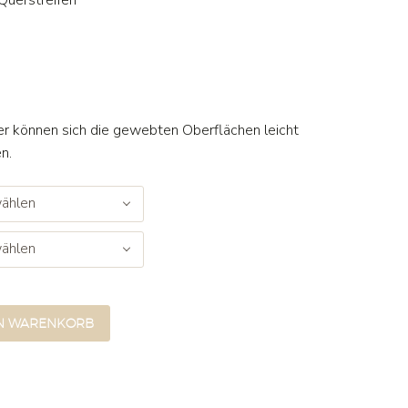
Querstreifen
her können sich die gewebten Oberflächen leicht
n.
ählen
ählen
EN WARENKORB