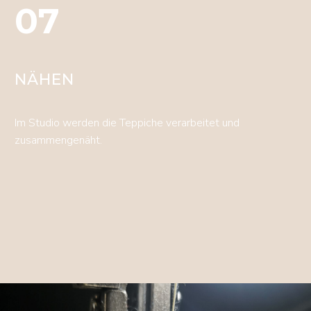
07
NÄHEN
Im Studio werden die Teppiche verarbeitet und
zusammengenäht.