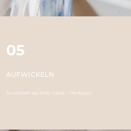
05
AUFWICKELN
So entsteht das erste Ganze – Der Knäuel