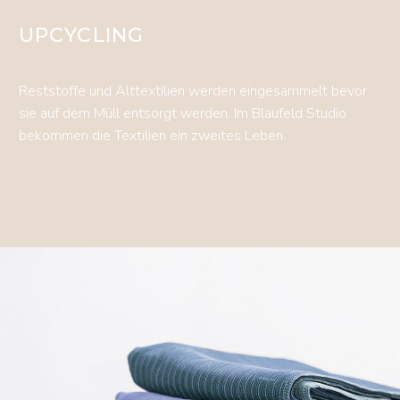
UPCYCLING
Reststoffe und Alttextilien werden eingesammelt bevor
sie auf dem Müll entsorgt werden. Im Blaufeld Studio
bekommen die Textilien ein zweites Leben.