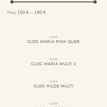
Min.
Max.
150 €
190 €
Preis:
—
Preis
Preis
CLOGS
CLOG MARIA PINK QUER
CLOGS
CLOG MARIA MULTI 2
CLOGS
CLOG HILDE MULTI
CLOGS