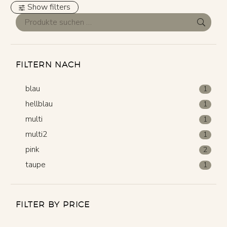
Show filters
FILTERN NACH
blau
1
hellblau
1
multi
1
multi2
1
pink
2
taupe
1
FILTER BY PRICE