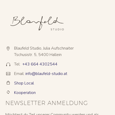
Blaufeld Studio, Julia Aufschnaiter


Tschusistr. 5, 5400 Hallein
Tel:
+43 664 4302544


Email:
info@blaufeld-studio.at


Shop Local


Kooperation


NEWSLETTER ANMELDUNG
Möchtest du Teil unserer Community werden und als