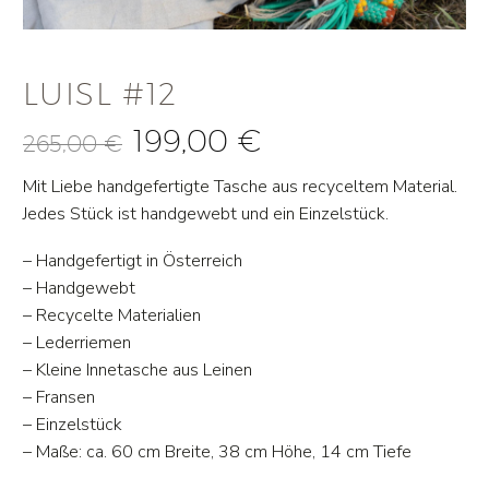
LUISL #12
199,00
€
265,00
€
Ursprünglicher
Aktueller
Mit Liebe handgefertigte Tasche aus recyceltem Material.
Preis
Preis
Jedes Stück ist handgewebt und ein Einzelstück.
war:
ist:
265,00 €
199,00 €.
– Handgefertigt in Österreich
– Handgewebt
– Recycelte Materialien
– Lederriemen
– Kleine Innetasche aus Leinen
– Fransen
– Einzelstück
– Maße: ca. 60 cm Breite, 38 cm Höhe, 14 cm Tiefe