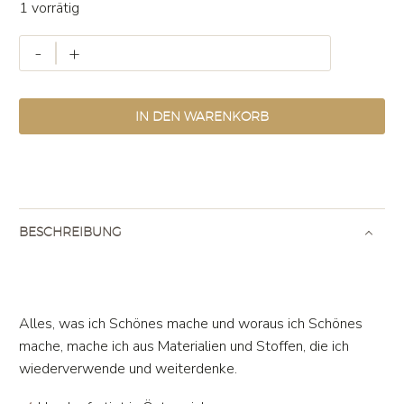
1 vorrätig
Luisl
-
+
#12
Menge
IN DEN WARENKORB
BESCHREIBUNG
Alles, was ich Schönes mache und woraus ich Schönes
mache, mache ich aus Materialien und Stoffen, die ich
wiederverwende und weiterdenke.