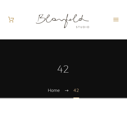
42
Home
42