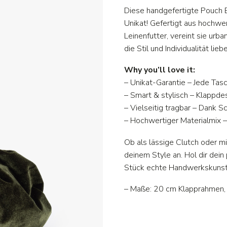
Diese handgefertigte Pouch Ba
Unikat! Gefertigt aus hochwe
Leinenfutter, vereint sie urban
die Stil und Individualität lieb
Why you’ll love it:
– Unikat-Garantie – Jede Tasc
– Smart & stylisch – Klappdes
– Vielseitig tragbar – Dank S
– Hochwertiger Materialmix 
Ob als lässige Clutch oder m
deinem Style an. Hol dir dei
Stück echte Handwerkskunst
– Maße: 20 cm Klapprahmen, 