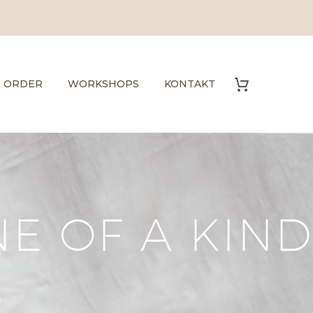
O ORDER
WORKSHOPS
KONTAKT
E OF A KIND