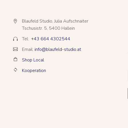
Blaufeld Studio, Julia Aufschnaiter


Tschusistr. 5, 5400 Hallein
Tel:
+43 664 4302544


Email:
info@blaufeld-studio.at


Shop Local


Kooperation

