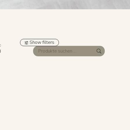
Show filters
G
8