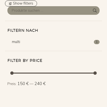
Show filters
FILTERN NACH
multi
1
FILTER BY PRICE
Min.
Max.
150 €
240 €
Preis:
—
Preis
Preis