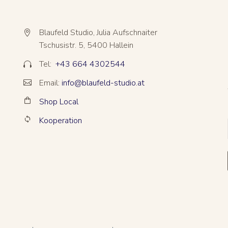
Blaufeld Studio, Julia Aufschnaiter


Tschusistr. 5, 5400 Hallein
Tel:
+43 664 4302544


Email:
info@blaufeld-studio.at


Shop Local


Kooperation

