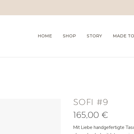
HOME
SHOP
STORY
MADE T
SOFI #9
165,00
€
Mit Liebe handgefertigte Tasc