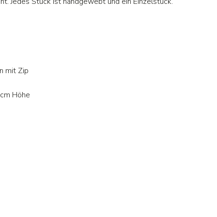
t. Jedes Stück ist handgewebt und ein Einzelstück.
n mit Zip
8 cm Höhe