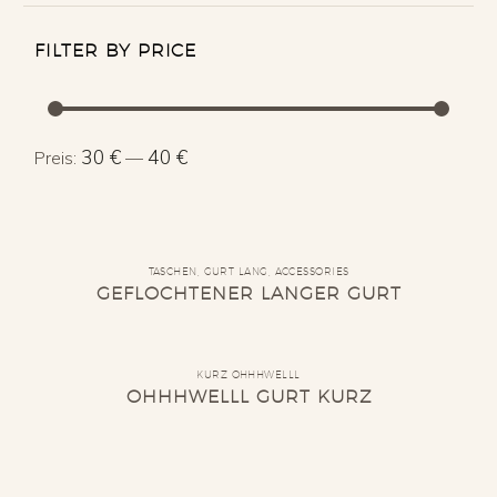
FILTER BY PRICE
Min.
Max.
30 €
40 €
Preis:
—
Preis
Preis
TASCHEN
,
GURT LANG
,
ACCESSORIES
GEFLOCHTENER LANGER GURT
KURZ OHHHWELLL
OHHHWELLL GURT KURZ