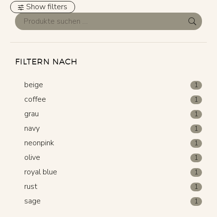
Show filters
FILTERN NACH
beige
1
coffee
1
grau
1
navy
1
neonpink
1
olive
1
royal blue
1
rust
1
sage
1