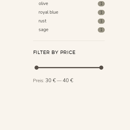
olive
1
royal blue
1
rust
1
sage
1
FILTER BY PRICE
Min.
Max.
30 €
40 €
Preis:
—
Preis
Preis