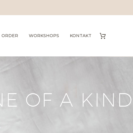
O ORDER
WORKSHOPS
KONTAKT
E OF A KIND