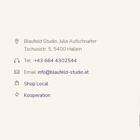
Blaufeld Studio, Julia Aufschnaiter


Tschusistr. 5, 5400 Hallein
Tel:
+43 664 4302544


Email:
info@blaufeld-studio.at


Shop Local


Kooperation

