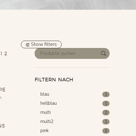
Show filters
I 2
FILTERN NACH
PE
blau
1
n
hellblau
1
multi
2
multi2
1
NS
pink
2