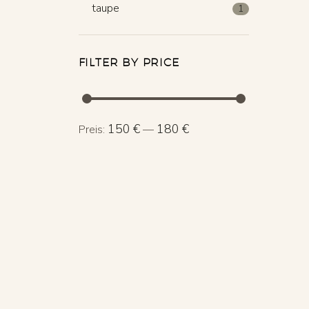
taupe
1
FILTER BY PRICE
Min.
Max.
150 €
180 €
Preis:
—
Preis
Preis