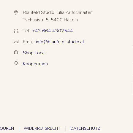
Blaufeld Studio, Julia Aufschnaiter


Tschusistr. 5, 5400 Hallein
Tel:
+43 664 4302544


Email:
info@blaufeld-studio.at


Shop Local


Kooperation


TOUREN
WIDERRUFSRECHT
DATENSCHUTZ