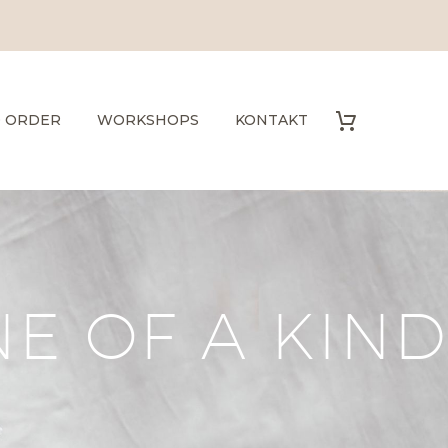
O ORDER
WORKSHOPS
KONTAKT
E OF A KIND