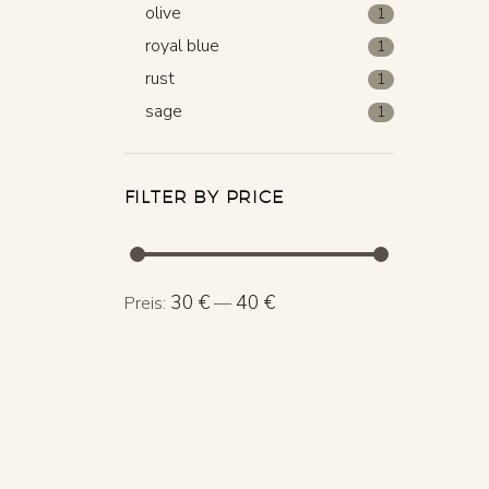
olive
1
royal blue
1
rust
1
sage
1
FILTER BY PRICE
Min.
Max.
30 €
40 €
Preis:
—
Preis
Preis