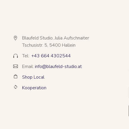
Blaufeld Studio, Julia Aufschnaiter


Tschusistr. 5, 5400 Hallein
Tel:
+43 664 4302544


Email:
info@blaufeld-studio.at


Shop Local


Kooperation

