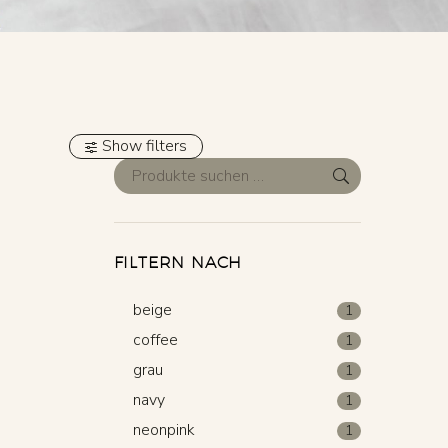
Show filters
FILTERN NACH
beige
1
coffee
1
grau
1
navy
1
neonpink
1