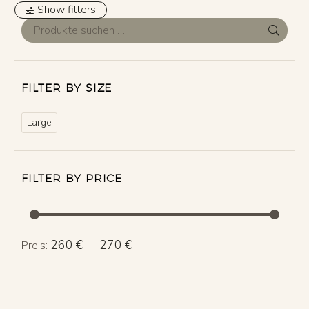
Show filters
FILTER BY SIZE
Large
FILTER BY PRICE
Min.
Max.
260 €
270 €
Preis:
—
Preis
Preis