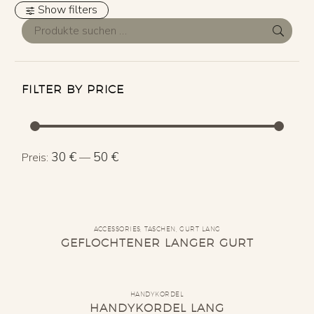
Show filters
FILTER BY PRICE
Min.
Max.
30 €
50 €
Preis:
—
Preis
Preis
ACCESSORIES
,
TASCHEN
,
GURT LANG
GEFLOCHTENER LANGER GURT
HANDYKORDEL
HANDYKORDEL LANG