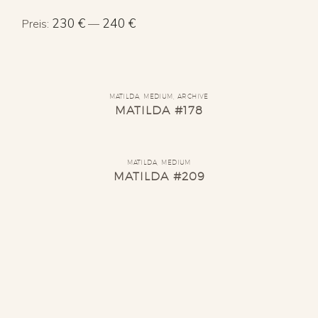
Min.
Max.
230 €
240 €
Preis:
—
Preis
Preis
MATILDA
,
MEDIUM
,
ARCHIVE
MATILDA #178
MATILDA
,
MEDIUM
MATILDA #209