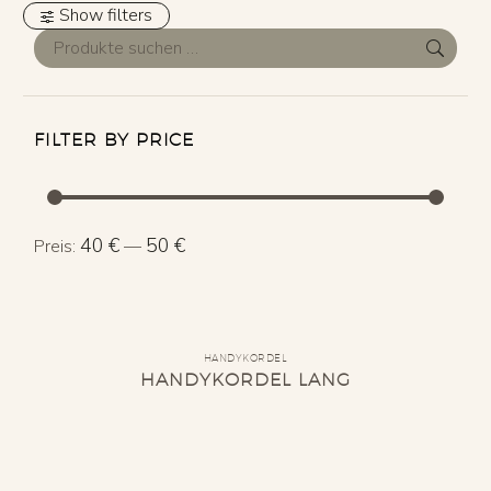
Show filters
FILTER BY PRICE
Min.
Max.
40 €
50 €
Preis:
—
Preis
Preis
HANDYKORDEL
HANDYKORDEL LANG