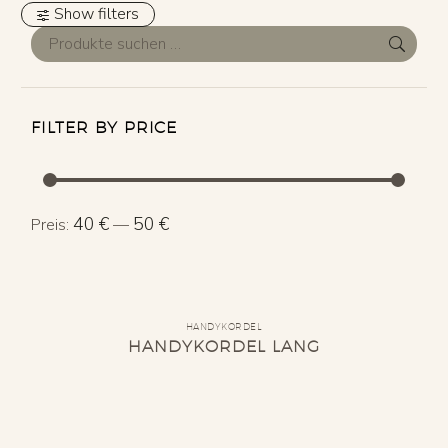
Show filters
FILTER BY PRICE
Min.
Max.
40 €
50 €
Preis:
—
Preis
Preis
HANDYKORDEL
HANDYKORDEL LANG