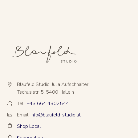
Blaufeld Studio, Julia Aufschnaiter


Tschusistr. 5, 5400 Hallein
Tel:
+43 664 4302544


Email:
info@blaufeld-studio.at


Shop Local


Kooperation

