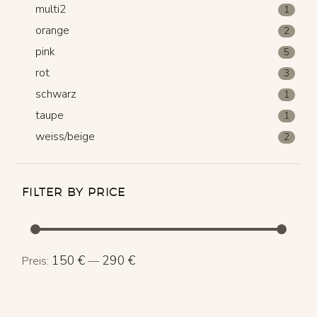
multi2
1
orange
2
pink
5
rot
3
schwarz
1
taupe
1
weiss/beige
2
FILTER BY PRICE
Min.
Max.
150 €
290 €
Preis:
—
Preis
Preis