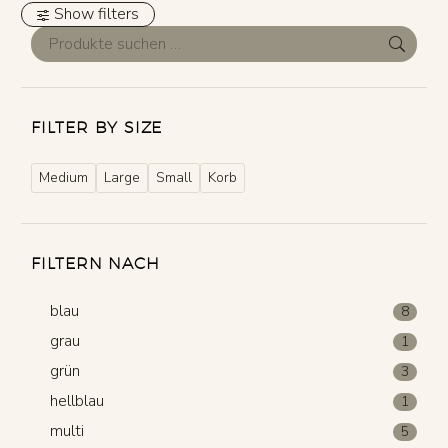
Show filters
FILTER BY SIZE
Medium
Large
Small
Korb
FILTERN NACH
blau
8
grau
1
grün
3
hellblau
1
multi
5