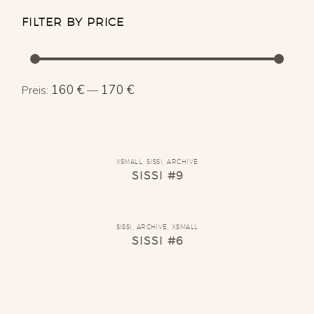
FILTER BY PRICE
Min.
Max.
160 €
170 €
Preis:
—
Preis
Preis
XSMALL
,
SISSI
,
ARCHIVE
SISSI #9
SISSI
,
ARCHIVE
,
XSMALL
SISSI #6