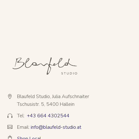
Blaufeld Studio, Julia Aufschnaiter


Tschusistr. 5, 5400 Hallein
Tel:
+43 664 4302544


Email:
info@blaufeld-studio.at


Shop Local

