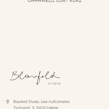
OHHHWELLL GURT KURZ
Blaufeld Studio, Julia Aufschnaiter


Tschusistr. 5, 5400 Hallein