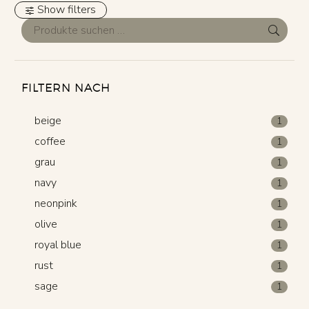
Show filters
FILTERN NACH
beige
1
coffee
1
grau
1
navy
1
neonpink
1
olive
1
royal blue
1
rust
1
sage
1