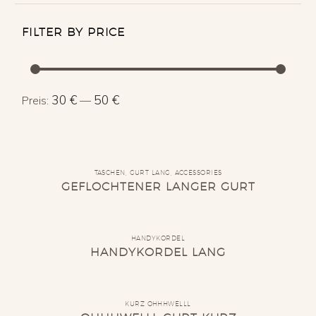
FILTER BY PRICE
Min.
Max.
30 €
50 €
Preis:
—
Preis
Preis
TASCHEN
,
GURT LANG
,
ACCESSORIES
GEFLOCHTENER LANGER GURT
HANDYKORDEL
HANDYKORDEL LANG
KURZ OHHHWELLL